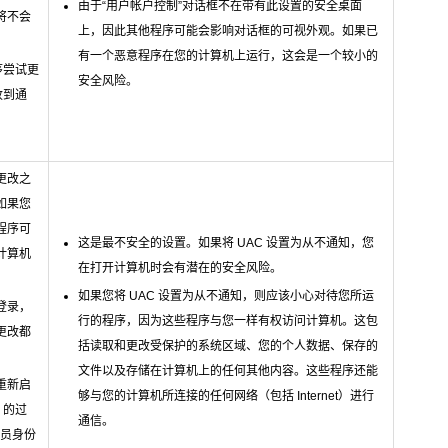
由于“用户帐户控制”对话框不在带有此设置的安全桌面
将不会
上，因此其他程序可能会影响对话框的可视外观。如果已
有一个恶意程序在您的计算机上运行，这会是一个较小的
程序尝试更
安全风险。
收到通
更改之
如果您
程序可
这是最不安全的设置。如果将 UAC 设置为从不通知，您
计算机
在打开计算机时会有潜在的安全风险。
如果您将 UAC 设置为从不通知，则应该小心对待您所运
登录，
行的程序，因为这些程序与您一样有权访问计算机。这包
更改都
括读取和更改受保护的系统区域、您的个人数据、保存的
文件以及存储在计算机上的任何其他内容。这些程序还能
重新启
够与您的计算机所连接的任何网络（包括 Internet）进行
 的过
通信。
理员身份