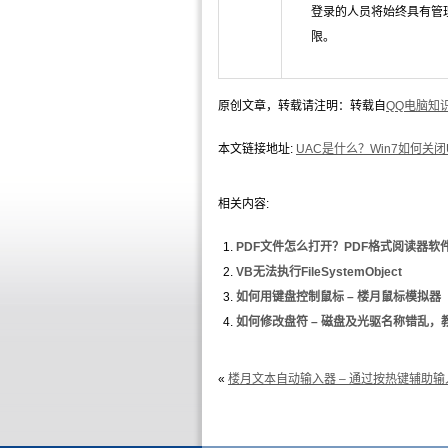
登录的人员将始终具有管
限。
原创文章，转载请注明：转载自
QQ电脑知
本文链接地址:
UAC是什么？Win7如何关闭
相关内容:
PDF文件怎么打开？PDF格式阅读器软
VB无法执行FileSystemObject
如何用键盘控制鼠标 – 楼月鼠标模拟器
如何修改盘符 – 磁盘及光驱名称错乱，
«
楼月文本自动输入器 – 通过按热键辅助