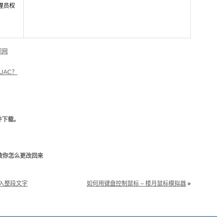
理员权
识网
UAC？
件下载。
教你怎么更改回来
输入整段文字
如何用键盘控制鼠标 – 楼月鼠标模拟器
»